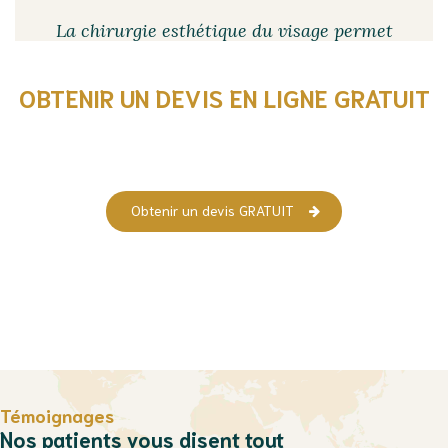
La chirurgie esthétique du visage
permet
de lutter contre le relâchements de la
peau ou l’apparition de rides, pour un
OBTENIR UN DEVIS EN LIGNE GRATUIT
aspect plus lisse, lumineux et ferme !
Découvrez les tarifs de nos Chirurgies Esthetiques Visage en
Tunisie
Obtenir un devis GRATUIT
Témoignages
Nos patients vous disent tout